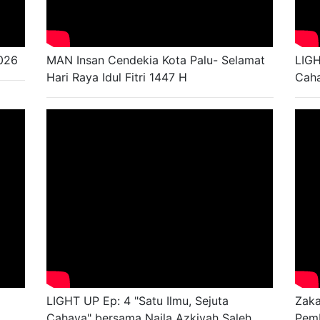
2026
MAN Insan Cendekia Kota Palu- Selamat
LIGH
Hari Raya Idul Fitri 1447 H
Caha
LIGHT UP Ep: 4 "Satu Ilmu, Sejuta
Zaka
Cahaya" bersama Naila Azkiyah Saleh
Pem