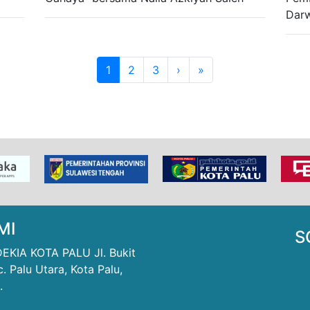
Darw
1
2
3
›
»
MI
S
IA KOTA PALU Jl. Bukit
. Palu Utara, Kota Palu,
.