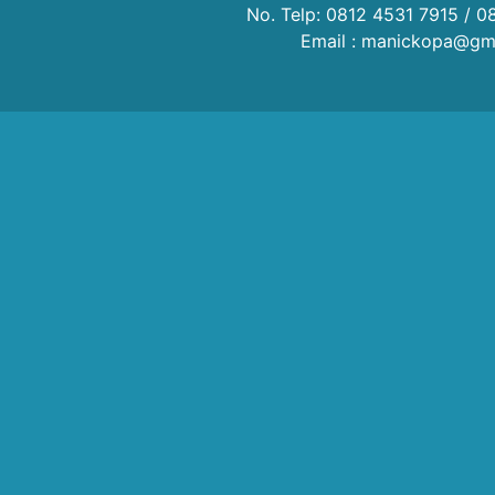
No. Telp: 0812 4531 7915 / 0
Email : manickopa@gm